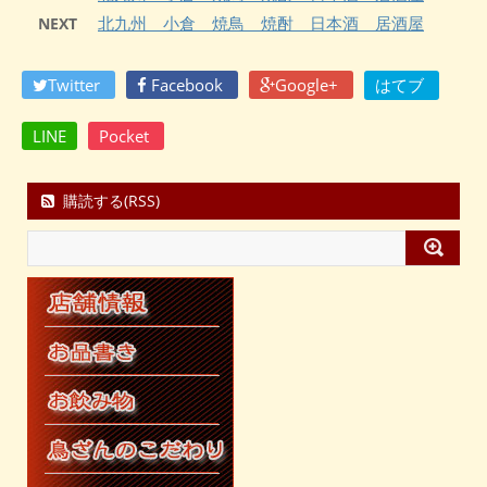
北九州 小倉 焼鳥 焼酎 日本酒 居酒屋
NEXT
Twitter
Facebook
Google+
はてブ
LINE
Pocket
購読する(RSS)