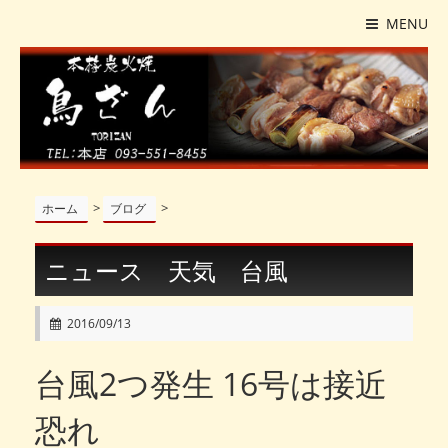
MENU
>
>
ホーム
ブログ
ニュース 天気 台風
2016/09/13
台風2つ発生 16号は接近
恐れ