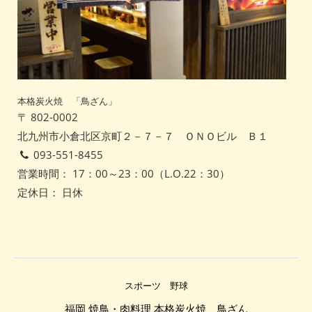
本格炭火焼 「鳥ざん」
〒 802-0002
北九州市小倉北区京町２－７－７ ＯＮＯビル Ｂ１
093-551-8455
営業時間： 17：00～23：00（L.O.22：30）
定休日： 日休
スポーツ 野球
福岡 焼鳥・肉料理 本格炭火焼 鳥ざん