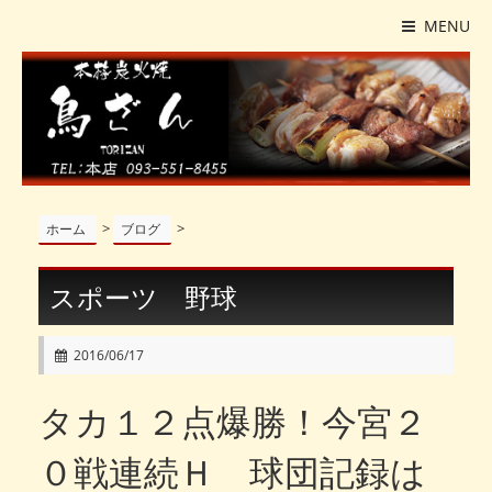
MENU
>
>
ホーム
ブログ
スポーツ 野球
2016/06/17
タカ１２点爆勝！今宮２
０戦連続Ｈ 球団記録は