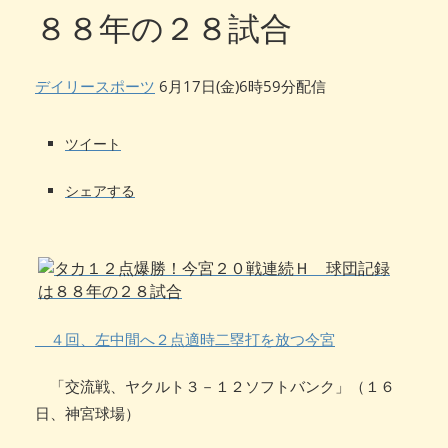
８８年の２８試合
デイリースポーツ
6月17日(金)6時59分配信
ツイート
シェアする
４回、左中間へ２点適時二塁打を放つ今宮
「交流戦、ヤクルト３－１２ソフトバンク」（１６
日、神宮球場）