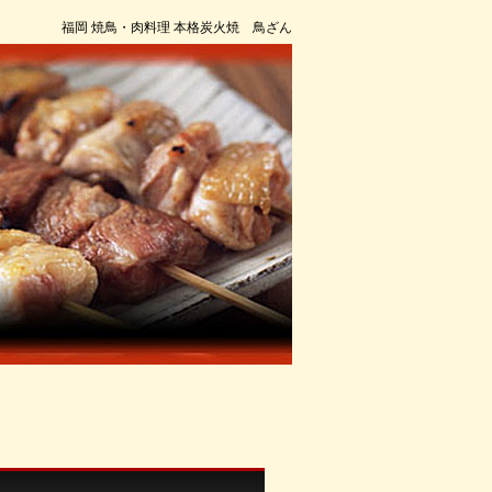
福岡 焼鳥・肉料理 本格炭火焼 鳥ざん