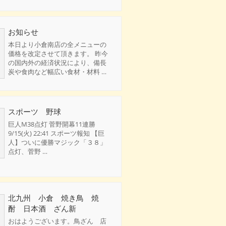
お知らせ
本日より小倉南店の全メニューの
価格を改定させて頂きます。 昨今
の国内外の経済状況により、備長
炭や食肉など幅広い食材・材料 …
スポーツ 野球
巨人M38点灯 菅野開幕11連勝
9/15(火) 22:41 スポーツ報知 【巨
人】ついに優勝マジック「３８」
点灯、菅野 …
北九州 小倉 焼き鳥 焼
酎 日本酒 ざん新
おはようございます。鳥ざん 店