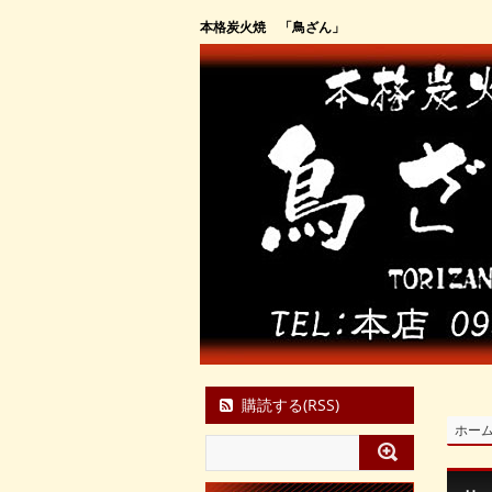
本格炭火焼 「鳥ざん」
購読する(RSS)
ホー