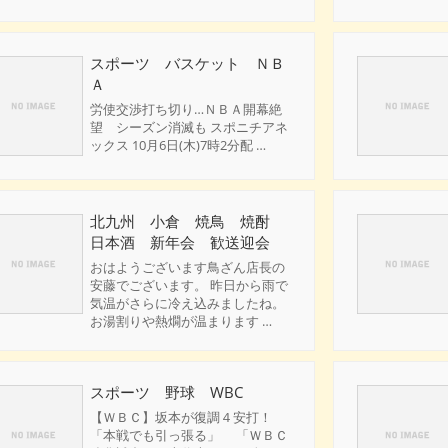
スポーツ バスケット ＮＢ
Ａ
労使交渉打ち切り…ＮＢＡ開幕絶
望 シーズン消滅も スポニチアネ
ックス 10月6日(木)7時2分配 …
北九州 小倉 焼鳥 焼酎
日本酒 新年会 歓送迎会
おはようございます鳥ざん店長の
安藤でございます。 昨日から雨で
気温がさらに冷え込みましたね。
お湯割りや熱燗が温まります …
スポーツ 野球 WBC
【ＷＢＣ】坂本が復調４安打！
「本戦でも引っ張る」 「ＷＢＣ