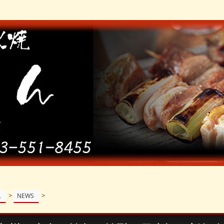
>
>
ム
NEWS