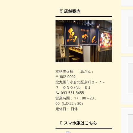
店舗案内
本格炭火焼 「鳥ざん」
〒 802-0002
北九州市小倉北区京町２－７－
７ ＯＮＯビル Ｂ１
093-551-8455
営業時間： 17：00～23：
00（L.O.22：30）
定休日： 日休
スマホ版はこちら