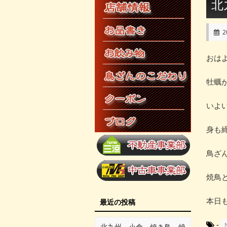
北
2
おは
牡蠣
いよ
身も
鳥ざ
焼鳥
本日
最近の投稿
-
北九州 小倉 焼き鳥 焼