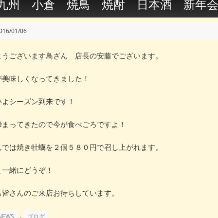
九州 小倉 焼鳥 焼酎 日本酒 新年
016/01/06
ようございます鳥ざん 店長の安藤でございます。
が美味しくなってきました！
いよシーズン到来です！
締まってきたので今が食べごろですよ！
んでは焼き牡蠣を２個５８０円で召し上がれます。
と一緒にどうぞ！
も皆さんのご来店お待ちしています。
,
NEWS
ブログ