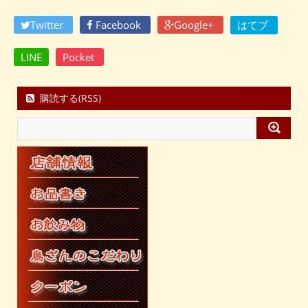
Twitter
Facebook
Google+
はてブ
LINE
Pocket
購読する(RSS)