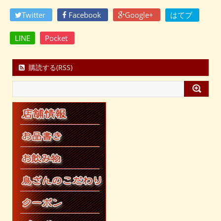
Twitter
Facebook
Google+
はてブ
LINE
Pocket
購読する(RSS)