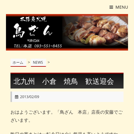
MENU
>
>
ホーム
NEWS
北九州 小倉 焼鳥 歓送迎会
2013/02/09
おはようございます。「鳥ざん 本店」店長の安藤でご
ざいます。
昨日の寒さとは一転今日は少し気温も高いようですね。