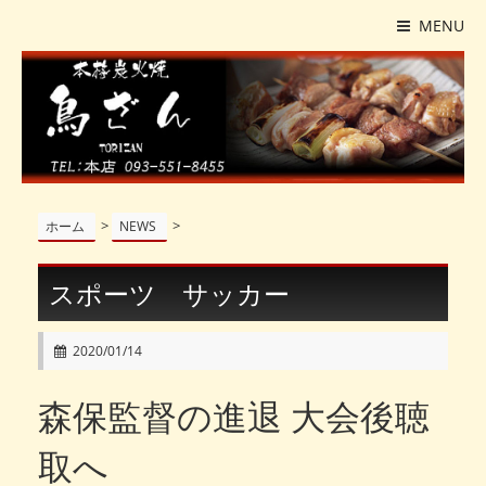
MENU
>
>
ホーム
NEWS
スポーツ サッカー
2020/01/14
森保監督の進退 大会後聴
取へ