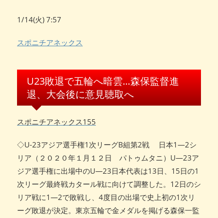
1/14(火) 7:57
スポニチアネックス
U23敗退で五輪へ暗雲…森保監督進
退、大会後に意見聴取へ
スポニチアネックス
155
◇U-23アジア選手権1次リーグB組第2戦 日本1―2シ
リア（２０２０年１月１２日 パトゥムタニ）U―23ア
ジア選手権に出場中のU―23日本代表は13日、15日の1
次リーグ最終戦カタール戦に向けて調整した。12日のシ
リア戦に1―2で敗戦し、4度目の出場で史上初の1次リ
ーグ敗退が決定。東京五輪で金メダルを掲げる森保一監