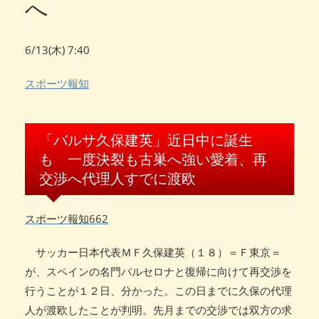
へ
6/13(木) 7:40
スポーツ報知
「バルサ久保建英」近日中に誕生
も 一度決裂も古巣へ強い愛着、再
交渉へ代理人すでに渡欧
スポーツ報知
662
サッカー日本代表ＭＦ久保建英（１８）＝Ｆ東京＝
が、スペインの名門バルセロナと復帰に向けて再交渉を
行うことが１２日、分かった。この日までに久保の代理
人が渡欧したことが判明。先月までの交渉では双方の求