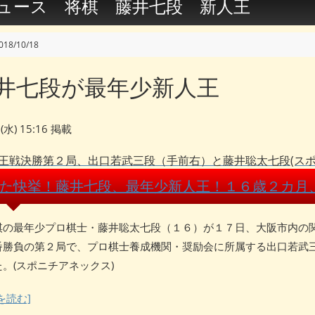
ュース 将棋 藤井七段 新人王
018/10/18
井七段が最年少新人王
7(水) 15:16 掲載
王戦決勝第２局、出口若武三段（手前右）と藤井聡太七段(スポ
た快挙！藤井七段、最年少新人王！１６歳２カ月
の最年少プロ棋士・藤井聡太七段（１６）が１７日、大阪市内の
番勝負の第２局で、プロ棋士養成機関・奨励会に所属する出口若武
。(スポニチアネックス)
を読む]