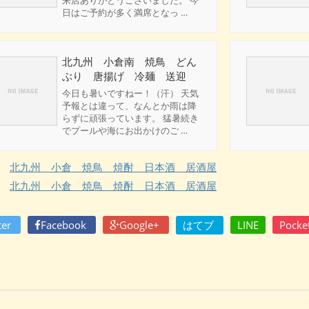
日はご予約が多く満席となっ …
北九州 小倉南 焼鳥 どん
ぶり 唐揚げ 冷麺 送迎
今日も暑いですねー！（汗） 天気
予報とは違って、なんとか雨は降
らずに頑張っています。 猛暑続き
でプールや海にお出かけのご …
北九州 小倉 焼鳥 焼酎 日本酒 居酒屋
北九州 小倉 焼鳥 焼酎 日本酒 居酒屋
ter
Facebook
Google+
はてブ
LINE
Pocke