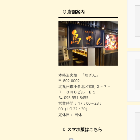
店舗案内
本格炭火焼 「鳥ざん」
〒 802-0002
北九州市小倉北区京町２－７－
７ ＯＮＯビル Ｂ１
093-551-8455
営業時間： 17：00～23：
00（L.O.22：30）
定休日： 日休
スマホ版はこちら