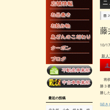
ニ
2
藤
10/1
新人
ま
将棋
勝３
勝した
最近の投稿
[続き
北九州 小倉 焼き鳥 焼