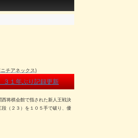
ニチアネックス)
、３１年ぶり記録更新
関西将棋会館で指された新人王戦決
三段（２３）を１０５手で破り、優