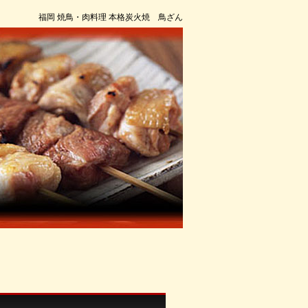
福岡 焼鳥・肉料理 本格炭火焼 鳥ざん