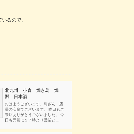
ているので、
北九州 小倉 焼き鳥 焼
酎 日本酒
おはようございます。鳥ざん 店
長の安藤でございます。 昨日もご
来店ありがとうございました。 今
日も元気に１７時より営業と …