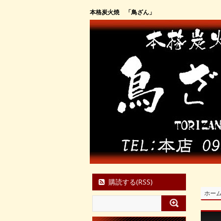
本格炭火焼 「鳥ざん」
購読する(RSS)
ホー