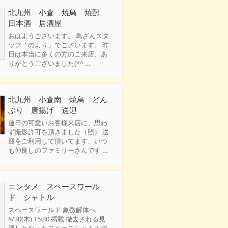
北九州 小倉 焼鳥 焼酎
日本酒 居酒屋
おはようございます。 鳥ざんスタ
ッフ「のより」でございます。 昨
日は本当に多くの方のご来店、あ
りがとうございました(*^ …
北九州 小倉南 焼鳥 どん
ぶり 唐揚げ 送迎
連日の可愛いお客様来店に、思わ
ず撮影許可を頂きました（照） 送
迎をご利用して頂いてます、いつ
も仲良しのファミリーさんです …
エンタメ スペースワール
ド シャトル
スペースワールド 象徴解体へ
8/30(木) 15:30 掲載 撤去される見
通しとなったスペースシャトルの