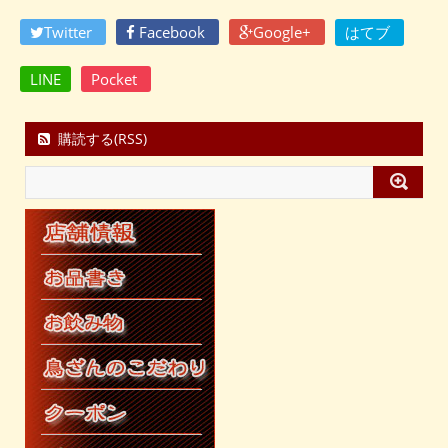
Twitter
Facebook
Google+
はてブ
LINE
Pocket
購読する(RSS)