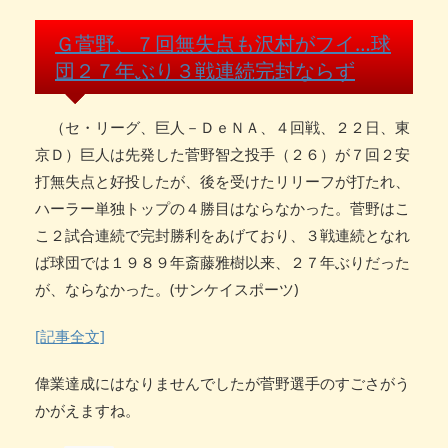
Ｇ菅野、７回無失点も沢村がフイ…球
団２７年ぶり３戦連続完封ならず
（セ・リーグ、巨人－ＤｅＮＡ、４回戦、２２日、東
京Ｄ）巨人は先発した菅野智之投手（２６）が７回２安
打無失点と好投したが、後を受けたリリーフが打たれ、
ハーラー単独トップの４勝目はならなかった。菅野はこ
こ２試合連続で完封勝利をあげており、３戦連続となれ
ば球団では１９８９年斎藤雅樹以来、２７年ぶりだった
が、ならなかった。(サンケイスポーツ)
[記事全文]
偉業達成にはなりませんでしたが菅野選手のすごさがう
かがえますね。