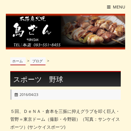
MENU
>
>
ホーム
ブログ
スポーツ 野球
2016/04/23
５回、ＤｅＮＡ・倉本を三振に抑えグラブを叩く巨人・
菅野＝東京ドーム（撮影・今野顕）（写真：サンケイス
ポーツ）(サンケイスポーツ)