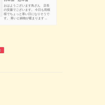
おはようございます鳥ざん 店長
の安藤でございます。 今日も雨模
様でちょっと寒い日になりそうで
す。 寒いと鍋物が暖まります …
t