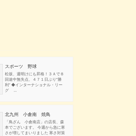
スポーツ 野球
松坂、週明けにも昇格！３Ａで８
回途中無失点、４７１日ぶり“勝
利” ◆インターナショナル・リー
グ …
北九州 小倉南 焼鳥
「鳥ざん 小倉南店」の店長、森
本でございます。 今週から急に寒
さが増してまいりました 寒さ対策