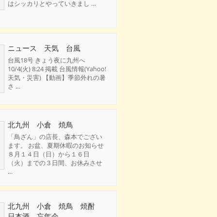
はシッカリとやっていきまし …
ニュース 天気 台風
台風18号 きょう夜に九州へ
10/4(火) 8:24 掲載 台風情報(Yahoo!
天気・災害) 【動画】季節外れの暑
さ …
北九州 小倉 焼鳥
「鳥ざん」の店長、森本でござい
ます。 お盆、夏期休暇のお知らせ
８月１４日（日）から１６日
（火）までの３日間、お休みさせ
…
北九州 小倉 焼鳥 焼酎
日本酒 忘年会