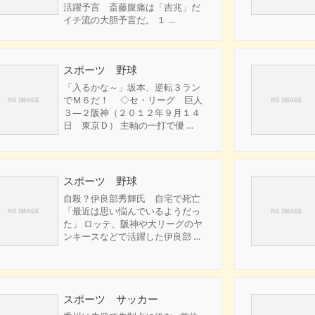
活躍予言 斎藤腹痛は「吉兆」だ
イチ流の大胆予言だ。 １ …
スポーツ 野球
「入るかな～」坂本、逆転３ラン
でＭ６だ！ ◇セ・リーグ 巨人
３―２阪神（２０１２年９月１４
日 東京Ｄ） 主軸の一打で優 …
スポーツ 野球
自殺？伊良部秀輝氏 自宅で死亡
「最近は思い悩んでいるようだっ
た」 ロッテ、阪神や大リーグのヤ
ンキースなどで活躍した伊良部 …
スポーツ サッカー