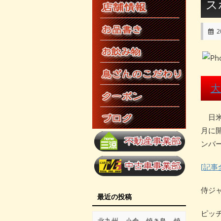
ス
2
大
日米
月に
ンバ
[記事
侍ジ
最近の投稿
ピッ
北九州 小倉 焼き鳥 焼