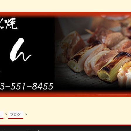
>
>
ム
ブログ