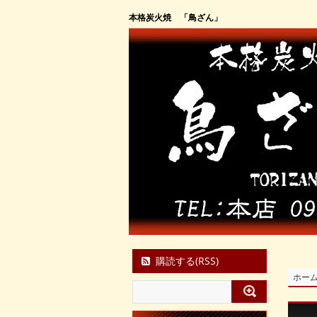
本格炭火焼 「鳥ざん」
購読する(RSS)
ホー