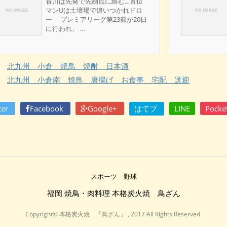
香川は先発で先制点に絡む…首位
マンUは土壇場で追いつかれドロ
ー プレミアリーグ第23節が20日
に行われ、 …
北九州 小倉 焼鳥 焼酎 日本酒
北九州 小倉南 焼鳥 唐揚げ お食事 宅配 送迎
ter
Facebook
Google+
はてブ
LINE
Pocke
スポーツ 野球
福岡 焼鳥・肉料理 本格炭火焼 鳥ざん
Copyright© 本格炭火焼 「鳥ざん」 , 2017 All Rights Reserved.