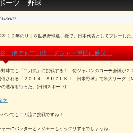
ポーツ 野球
014/09/23
１２年のＵ１８世界野球選手権で、日本代表としてプレーした大
谷 侍でも二刀流 メジャー軍団に腕試し
野球でも「二刀流」に挑戦する！ 侍ジャパンのコーチ会議が２
開催される「２０１４ ＳＵＺＵＫＩ 日米野球」で米大リーグ（
ーの選考を行った。(日刊スポーツ)
全文]
ャパンでも二刀流に挑戦ですね！
チャーにバッターとメジャーもビックリするでしょうね。