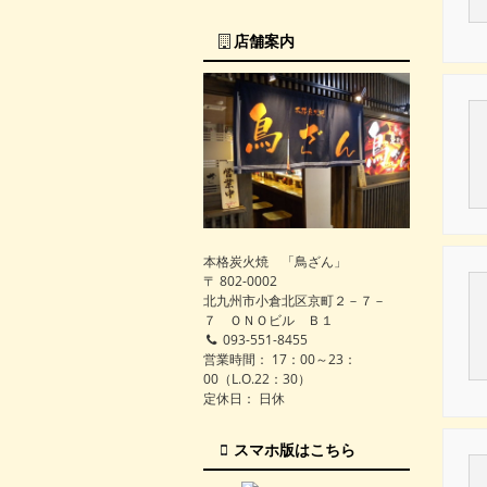
店舗案内
本格炭火焼 「鳥ざん」
〒 802-0002
北九州市小倉北区京町２－７－
７ ＯＮＯビル Ｂ１
093-551-8455
営業時間： 17：00～23：
00（L.O.22：30）
定休日： 日休
スマホ版はこちら