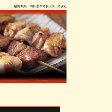
福岡 焼鳥・肉料理 本格炭火焼 鳥ざん