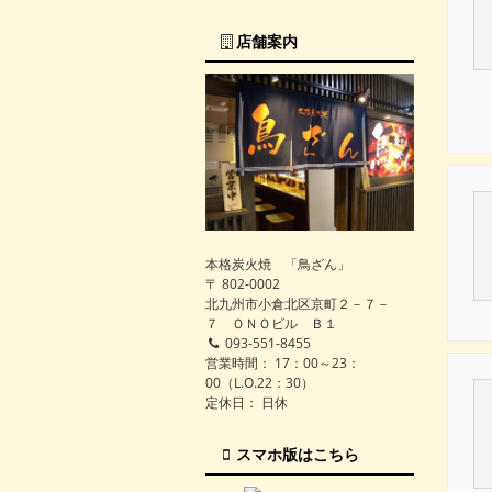
店舗案内
本格炭火焼 「鳥ざん」
〒 802-0002
北九州市小倉北区京町２－７－
７ ＯＮＯビル Ｂ１
093-551-8455
営業時間： 17：00～23：
00（L.O.22：30）
定休日： 日休
スマホ版はこちら