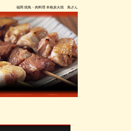
福岡 焼鳥・肉料理 本格炭火焼 鳥ざん