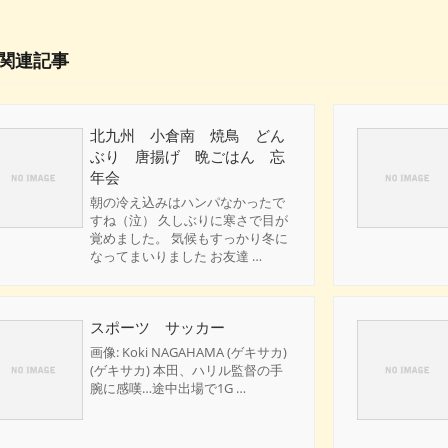
関連記事
北九州 小倉南 焼鳥 どん
ぶり 唐揚げ 晩ごはん 忘
年会
朝の冷え込みはハンパなかったで
すね（泣） 久しぶりに寒さで目が
覚めました。 気候もすっかり冬に
なってまいりました お友達 …
スポーツ サッカー
画像: Koki NAGAHAMA (ゲキサカ)
(ゲキサカ) 本田、ハリル監督の手
腕に感嘆…途中出場で1G …