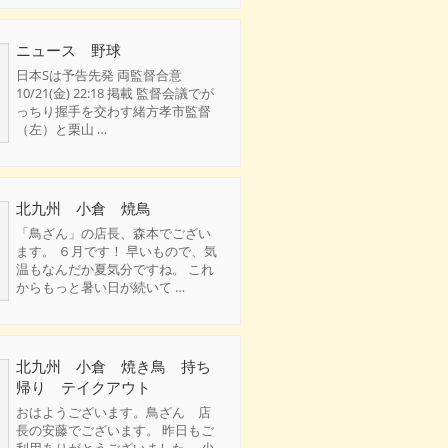
ニュース 野球
日本Sは予告先発 両監督合意
10/21(金) 22:18 掲載 監督会議でが
っちり握手を交わす緒方孝市監督
（左）と栗山 …
北九州 小倉 焼鳥
「鳥ざん」の店長、森本でござい
ます。 ６月です！ 早いもので、気
温もなんだか夏気分ですね。 これ
からもっと暑い日が続いて …
北九州 小倉 焼き鳥 持ち
帰り テイクアウト
おはようございます。鳥ざん 店
長の安藤でございます。 昨日もご