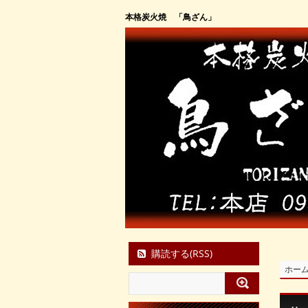
本格炭火焼 「鳥ざん」
購読する(RSS)
ホー