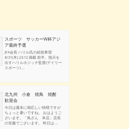
スポーツ サッカーW杯アジ
ア最終予選
JFA会長 ハリル氏の続投希望
8/31(木) 23:12 掲載 前半、指示を
出すハリルホジッチ監督(デイリー
スポーツ) …
北九州 小倉 焼鳥 焼酎
歓迎会
今日は週末に相応しい快晴ですが
ちょっと暑いですね。 おはようご
ざいます。「鳥ざん 本店」店長
の安藤でございます。 昨日は …