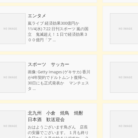
エンタメ
嵐ライブ 経済効果300億円か
11/4(水) 7:22 日刊スポーツ 嵐の国
立 鬼滅超え！１日で経済効果３
００億円「ア …
スポーツ サッカー
画像: Getty Images (ゲキサカ) 香川
が4年契約でドルトムント復帰へ、
30日にも正式発表か マンチェス
タ …
北九州 小倉 焼鳥 焼酎
日本酒 歓送迎会
おはようございます鳥ざん 店長
の安藤でございます。 １月も終り