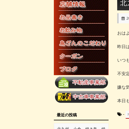
北
2
おは
昨日
いつ
不安
嫌な
本日
-
最近の投稿
北九州 小倉 焼き鳥 焼