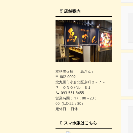
店舗案内
本格炭火焼 「鳥ざん」
〒 802-0002
北九州市小倉北区京町２－７－
７ ＯＮＯビル Ｂ１
093-551-8455
営業時間： 17：00～23：
00（L.O.22：30）
定休日： 日休
スマホ版はこちら