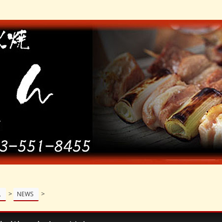
>
>
ム
NEWS