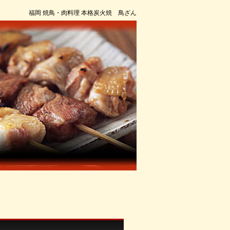
福岡 焼鳥・肉料理 本格炭火焼 鳥ざん