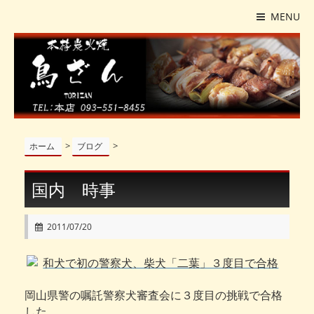
MENU
>
>
ホーム
ブログ
国内 時事
2011/07/20
岡山県警の嘱託警察犬審査会に３度目の挑戦で合格
した